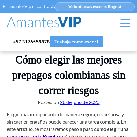
En amantesVip encontrarás
Voluptuosas escorts Bogotá
+57 3176559878
Trabaja como escort
Cómo elegir las mejores
prepagos colombianas sin
correr riesgos
Posted on
28 de julio de 2025
Elegir una acompañante de manera segura, respetuosa y
sin caer en engaños puede parecer una tarea compleja. En
este artículo, te mostraremos paso a paso
cómo elegir una
prepago escorts Bogotá
en Colombia
sin cometer errores